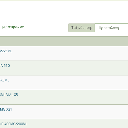
 μη-κινήσιμων
Ταξινόμηση:
ASS 5ML
A 510
4X5ML
ML VIAL X5
0MG X21
.INF 400MG/200ML