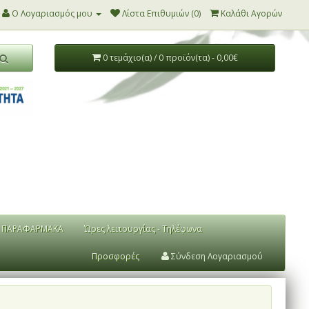
Ο Λογαριασμός μου
Λίστα Επιθυμιών (0)
Καλάθι Αγορών
0 τεμάχιο(α) / 0 προϊόν(τα) - 0,00€
ΠΑΡΑΦΑΡΜΑΚΑ
Ώρες λειτουργίας - Τηλέφωνα
Προσφορές
Σύνδεση Λογαριασμού