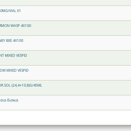
40MG/VIAL X1
MON WASP 4X100
EY BEE 4X100
T MIXED VESPID
M MIXED VESPID
.SOL (24,4+10,8)G/45ML
σια δισκια