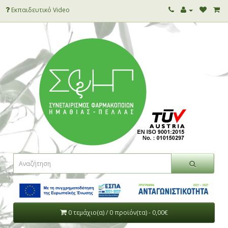
Εκπαιδευτικό Video
0 τεμάχιο(α) / 0 προϊόν(τα) - 0,00€