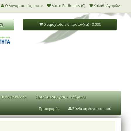
Ο Λογαριασμός μου
Λίστα Επιθυμιών (0)
Καλάθι Αγορών
0 τεμάχιο(α) / 0 προϊόν(τα) - 0,00€
ΠΑΡΑΦΑΡΜΑΚΑ
Ώρες λειτουργίας - Τηλέφωνα
Προσφορές
Σύνδεση Λογαριασμού