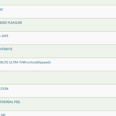
SIC
ENDED PLEASURE
A SAFE
INTIMATE
ERLITE ULTRA THIN (υποαλλεργικό)
ATION
TIVE/REAL FEEL
E ME