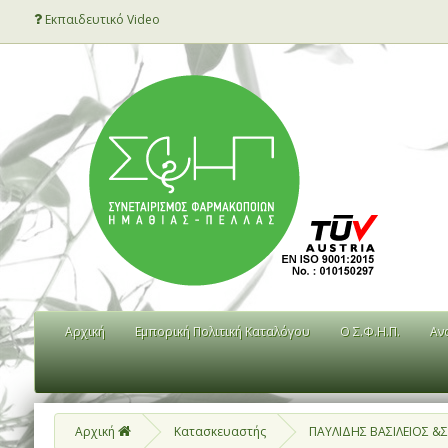
Εκπαιδευτικό Video
Αρχική
Εμπορική Πολιτική Καταλόγου
Ο Σ.Φ.Η.Π.
Αν
Αρχική
Κατασκευαστής
ΠΑΥΛΙΔΗΣ ΒΑΣΙΛΕΙΟΣ &Σ