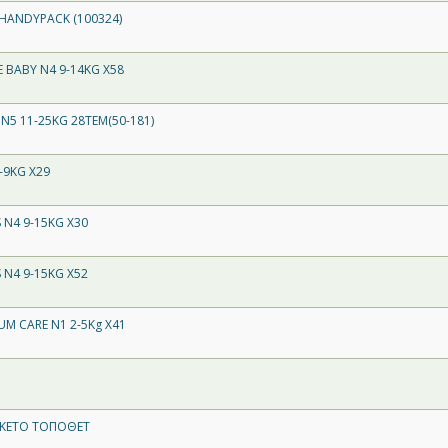
 HANDYPACK (100324)
E BABY N4 9-14KG X58
N5 11-25KG 28TEM(50-181)
-9KG X29
 N4 9-15KG X30
 N4 9-15KG X52
UM CARE N1 2-5Kg X41
ΚΕΤΟ ΤΟΠΟΘΕΤ