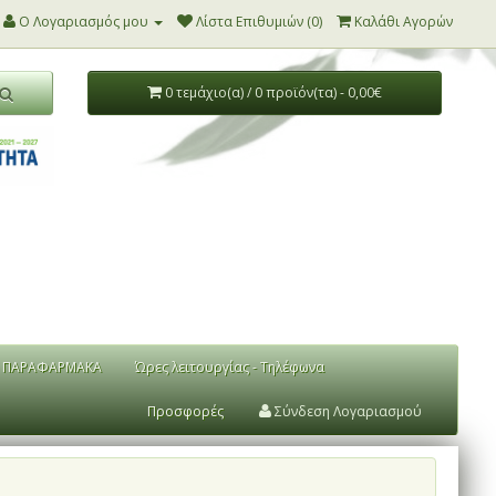
Ο Λογαριασμός μου
Λίστα Επιθυμιών (0)
Καλάθι Αγορών
0 τεμάχιο(α) / 0 προϊόν(τα) - 0,00€
ΠΑΡΑΦΑΡΜΑΚΑ
Ώρες λειτουργίας - Τηλέφωνα
Προσφορές
Σύνδεση Λογαριασμού