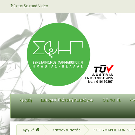
Εκπαιδευτικό Video
Αρχική
Εμπορική Πολιτική Καταλόγου
Ο Σ.Φ.Η.Π.
Αν
Αρχική
Κατασκευαστής
*ΤΣΟΥΜΑΡΗΣ ΚΩΝ ΛΕΩΝΙ