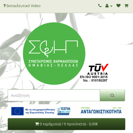
Εκπαιδευτικό Video
0 τεμάχιο(α) / 0 προϊόν(τα) - 0,00€