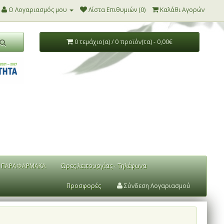
Ο Λογαριασμός μου
Λίστα Επιθυμιών (0)
Καλάθι Αγορών
0 τεμάχιο(α) / 0 προϊόν(τα) - 0,00€
ΠΑΡΑΦΑΡΜΑΚΑ
Ώρες λειτουργίας - Τηλέφωνα
Προσφορές
Σύνδεση Λογαριασμού