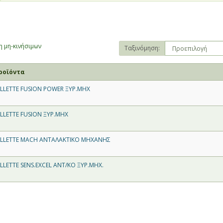
 μη-κινήσιμων
Ταξινόμηση:
ροϊόντα
ILLETTE FUSION POWER ΞΥΡ.ΜΗΧ
ILLETTE FUSION ΞΥΡ.ΜΗΧ
ILLETTE MACH ΑΝΤΑΛΑΚΤΙΚΟ ΜΗΧΑΝΗΣ
ILLETTE SENS.EXCEL ΑΝΤ/ΚΟ ΞΥΡ.ΜΗΧ.