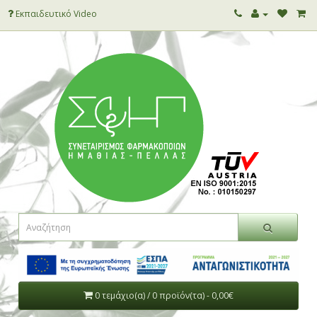
Εκπαιδευτικό Video
0 τεμάχιο(α) / 0 προϊόν(τα) - 0,00€