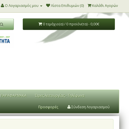
Ο Λογαριασμός μου
Λίστα Επιθυμιών (0)
Καλάθι Αγορών
0 τεμάχιο(α) / 0 προϊόν(τα) - 0,00€
ΠΑΡΑΦΑΡΜΑΚΑ
Ώρες λειτουργίας - Τηλέφωνα
Προσφορές
Σύνδεση Λογαριασμού