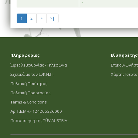
-
1
2
>
>|
Πληροφορίες
Εξυπηρέτησ
Ώρες λειτουργίας - Τηλέφωνα
Επικοινωνήστ
Σχετικά με τον Σ.Φ.Η.Π.
Χάρτης Ιστότ
Πολιτική Ποιότητας
Πολιτική Προστασίας
Terms & Conditions
Αρ. Γ.Ε.ΜΗ.- 124205326000
Πιστοποίηση της TÜV AUSTRIA