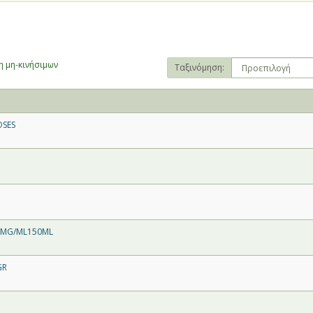
 μη-κινήσιμων
Ταξινόμηση:
OSES
0MG/ML150ML
GR