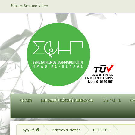
Εκπαιδευτικό Video
Αρχική
Εμπορική Πολιτική Καταλόγου
Ο Σ.Φ.Η.Π.
Αν
Αρχική
Κατασκευαστής
BROS ΕΠΕ