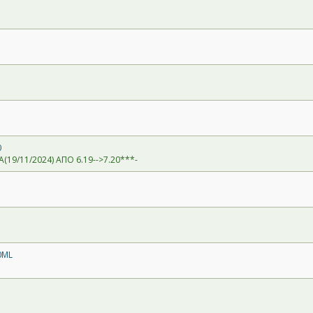
0
(19/11/2024) ΑΠΟ 6.19-->7.20***-
0ML