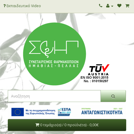
Εκπαιδευτικό Video
0 τεμάχιο(α) / 0 προϊόν(τα) - 0,00€