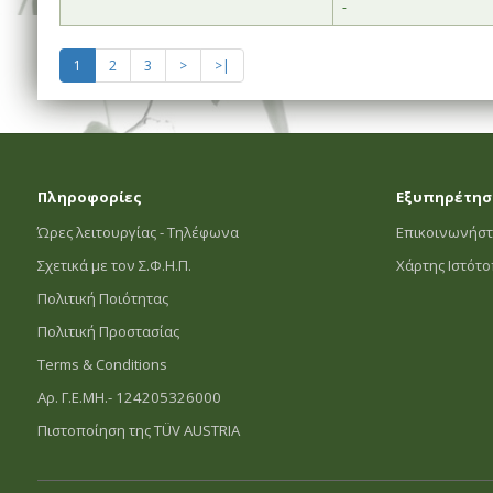
-
1
2
3
>
>|
Πληροφορίες
Εξυπηρέτησ
Ώρες λειτουργίας - Τηλέφωνα
Επικοινωνήστ
Σχετικά με τον Σ.Φ.Η.Π.
Χάρτης Ιστότ
Πολιτική Ποιότητας
Πολιτική Προστασίας
Terms & Conditions
Αρ. Γ.Ε.ΜΗ.- 124205326000
Πιστοποίηση της TÜV AUSTRIA