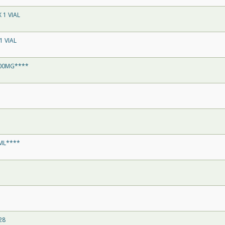
 1 VIAL
1 VIAL
200MG****
0ML****
28