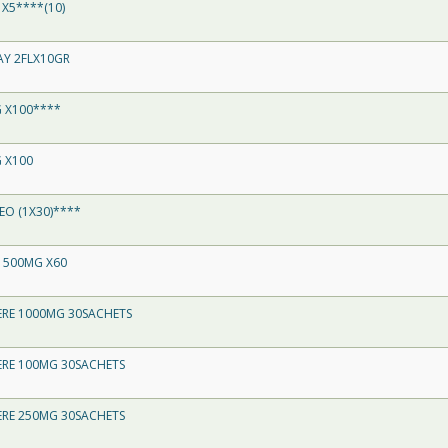
X5****(10)
AY 2FLX10GR
 X100****
 X100
EO (1X30)****
 500MG X60
RE 1000MG 30SACHETS
RE 100MG 30SACHETS
RE 250MG 30SACHETS