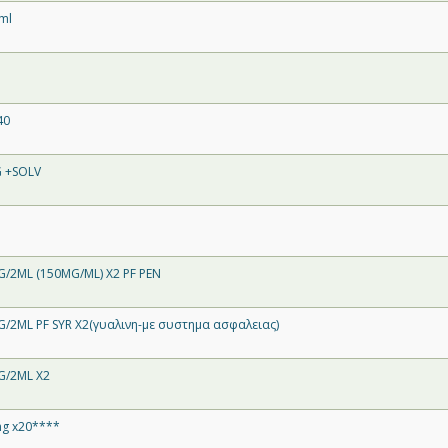
ml
40
G +SOLV
G/2ML (150MG/ML) X2 PF PEN
G/2ML PF SYR X2(γυαλινη-με συστημα ασφαλειας)
G/2ML X2
g x20****