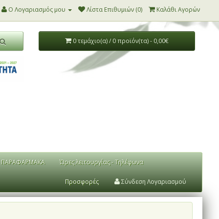
Ο Λογαριασμός μου
Λίστα Επιθυμιών (0)
Καλάθι Αγορών
0 τεμάχιο(α) / 0 προϊόν(τα) - 0,00€
ΠΑΡΑΦΑΡΜΑΚΑ
Ώρες λειτουργίας - Τηλέφωνα
Προσφορές
Σύνδεση Λογαριασμού