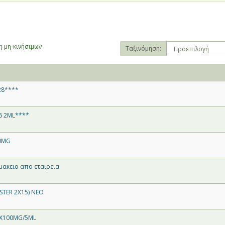
 μη-κινήσιμων
Ταξινόμηση:
28****
 2ML****
0MG
ακειο απο εταιρεια
STER 2X15) NEO
 X100MG/5ML