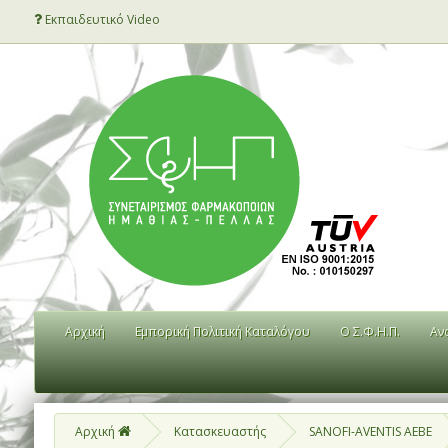
Εκπαιδευτικό Video
Αρχική
Εμπορική Πολιτική Καταλόγου
Ο Σ.Φ.Η.Π.
Αν
Αρχική
Κατασκευαστής
SANOFI-AVENTIS AEBE