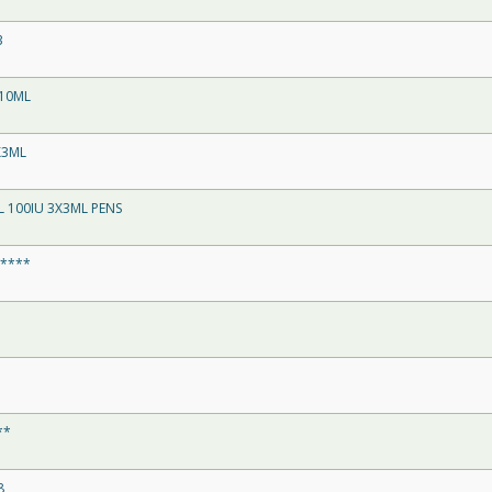
3
 10ML
X3ML
 100IU 3X3ML PENS
8****
**
8