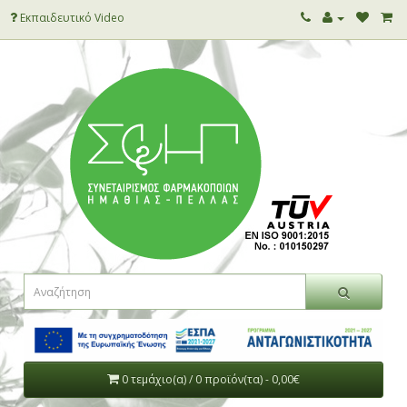
Εκπαιδευτικό Video
0 τεμάχιο(α) / 0 προϊόν(τα) - 0,00€