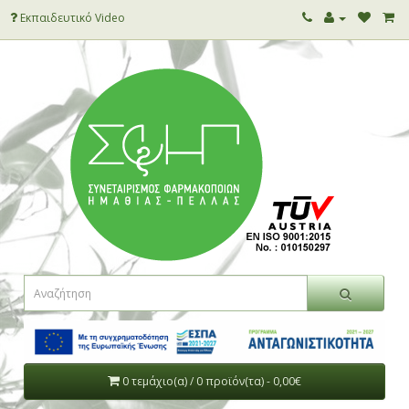
Εκπαιδευτικό Video
0 τεμάχιο(α) / 0 προϊόν(τα) - 0,00€