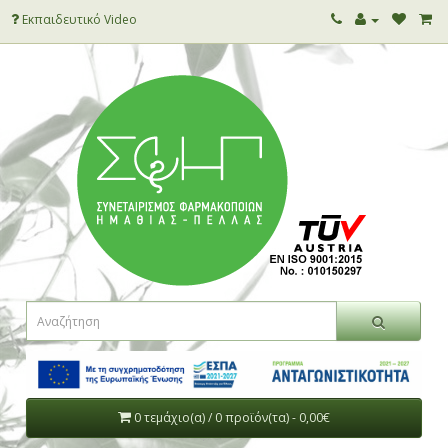
Εκπαιδευτικό Video
0 τεμάχιο(α) / 0 προϊόν(τα) - 0,00€