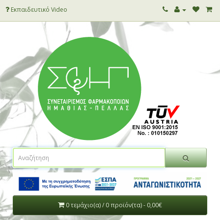
Εκπαιδευτικό Video
0 τεμάχιο(α) / 0 προϊόν(τα) - 0,00€