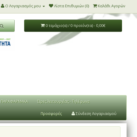
Ο Λογαριασμός μου
Λίστα Επιθυμιών (0)
Καλάθι Αγορών
0 τεμάχιο(α) / 0 προϊόν(τα) - 0,00€
ΠΑΡΑΦΑΡΜΑΚΑ
Ώρες λειτουργίας - Τηλέφωνα
Προσφορές
Σύνδεση Λογαριασμού