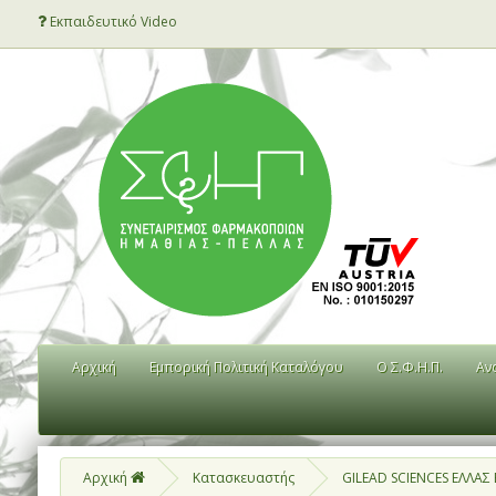
Εκπαιδευτικό Video
Αρχική
Εμπορική Πολιτική Καταλόγου
Ο Σ.Φ.Η.Π.
Αν
Αρχική
Κατασκευαστής
GILEAD SCIENCES ΕΛΛΑΣ 