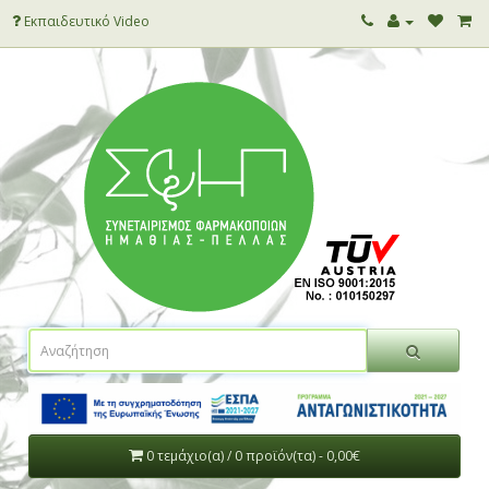
Εκπαιδευτικό Video
0 τεμάχιο(α) / 0 προϊόν(τα) - 0,00€