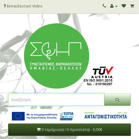
Εκπαιδευτικό Video
0 τεμάχιο(α) / 0 προϊόν(τα) - 0,00€