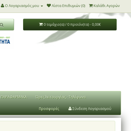
Ο Λογαριασμός μου
Λίστα Επιθυμιών (0)
Καλάθι Αγορών
0 τεμάχιο(α) / 0 προϊόν(τα) - 0,00€
ΠΑΡΑΦΑΡΜΑΚΑ
Ώρες λειτουργίας - Τηλέφωνα
Προσφορές
Σύνδεση Λογαριασμού