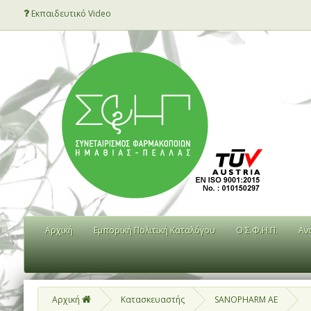
Εκπαιδευτικό Video
Αρχική
Εμπορική Πολιτική Καταλόγου
Ο Σ.Φ.Η.Π.
Αν
Αρχική
Κατασκευαστής
SANOPHARM AE