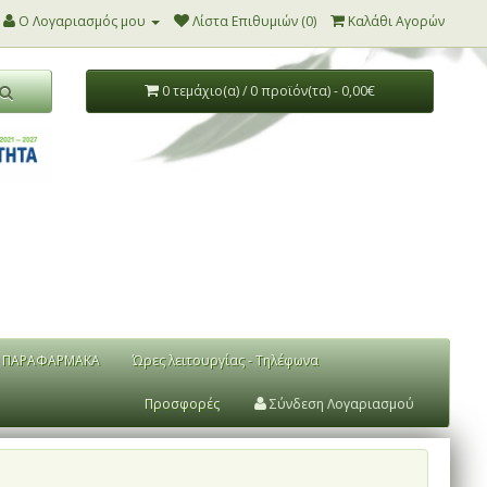
Ο Λογαριασμός μου
Λίστα Επιθυμιών (0)
Καλάθι Αγορών
0 τεμάχιο(α) / 0 προϊόν(τα) - 0,00€
ΠΑΡΑΦΑΡΜΑΚΑ
Ώρες λειτουργίας - Τηλέφωνα
Προσφορές
Σύνδεση Λογαριασμού