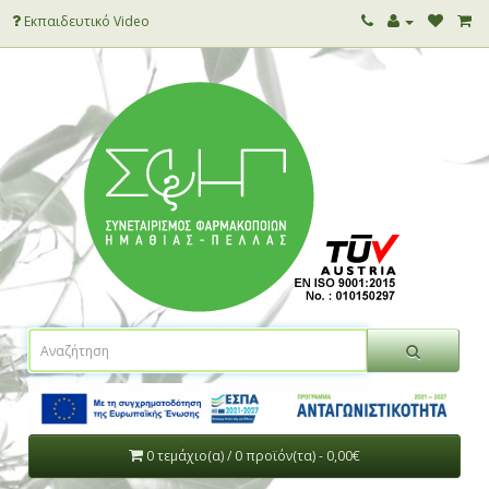
Εκπαιδευτικό Video
0 τεμάχιο(α) / 0 προϊόν(τα) - 0,00€