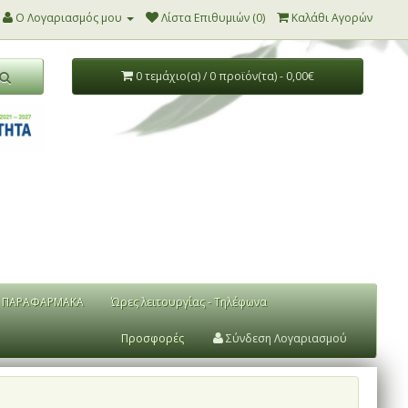
Ο Λογαριασμός μου
Λίστα Επιθυμιών (0)
Καλάθι Αγορών
0 τεμάχιο(α) / 0 προϊόν(τα) - 0,00€
ΠΑΡΑΦΑΡΜΑΚΑ
Ώρες λειτουργίας - Τηλέφωνα
Προσφορές
Σύνδεση Λογαριασμού