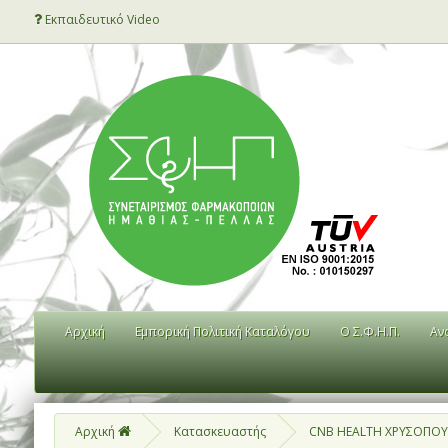
Εκπαιδευτικό Video
Αρχική
Εμπορική Πολιτική Καταλόγου
Ο Σ.Φ.Η.Π.
Αν
Αρχική
Κατασκευαστής
CNB HEALTH ΧΡΥΣΟΠΟΥΛ