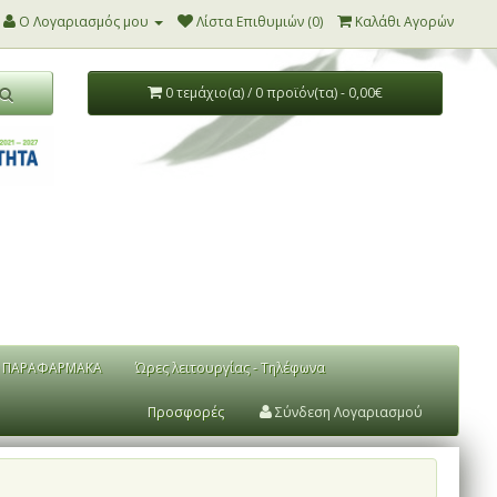
Ο Λογαριασμός μου
Λίστα Επιθυμιών (0)
Καλάθι Αγορών
0 τεμάχιο(α) / 0 προϊόν(τα) - 0,00€
ΠΑΡΑΦΑΡΜΑΚΑ
Ώρες λειτουργίας - Τηλέφωνα
Προσφορές
Σύνδεση Λογαριασμού