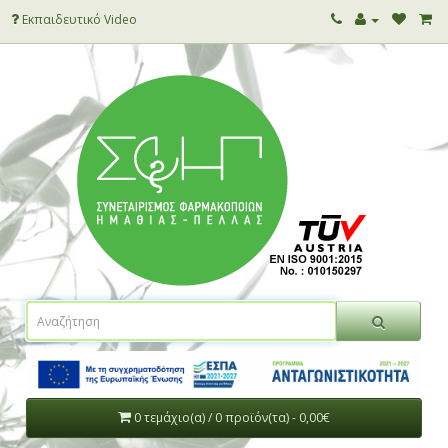
Εκπαιδευτικό Video
0 τεμάχιο(α) / 0 προϊόν(τα) - 0,00€