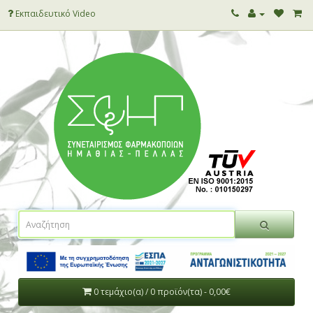
Εκπαιδευτικό Video
0 τεμάχιο(α) / 0 προϊόν(τα) - 0,00€