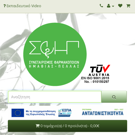
Εκπαιδευτικό Video
0 τεμάχιο(α) / 0 προϊόν(τα) - 0,00€