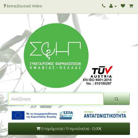
Εκπαιδευτικό Video
0 τεμάχιο(α) / 0 προϊόν(τα) - 0,00€