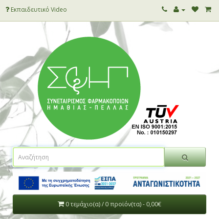
Εκπαιδευτικό Video
0 τεμάχιο(α) / 0 προϊόν(τα) - 0,00€