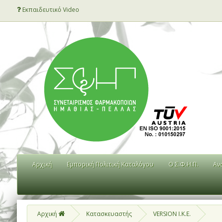
Εκπαιδευτικό Video
Αρχική
Εμπορική Πολιτική Καταλόγου
Ο Σ.Φ.Η.Π.
Αν
Αρχική
Κατασκευαστής
VERSION I.K.E.