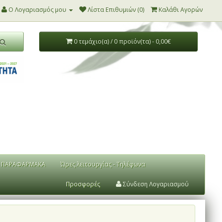
Ο Λογαριασμός μου
Λίστα Επιθυμιών (0)
Καλάθι Αγορών
0 τεμάχιο(α) / 0 προϊόν(τα) - 0,00€
ΠΑΡΑΦΑΡΜΑΚΑ
Ώρες λειτουργίας - Τηλέφωνα
Προσφορές
Σύνδεση Λογαριασμού