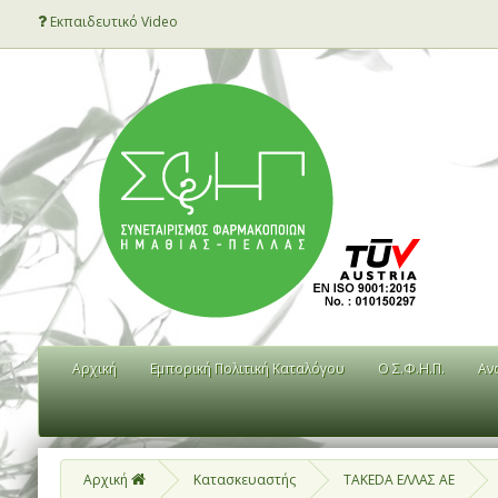
Εκπαιδευτικό Video
Αρχική
Εμπορική Πολιτική Καταλόγου
Ο Σ.Φ.Η.Π.
Αν
Αρχική
Κατασκευαστής
TAKEDA ΕΛΛΑΣ ΑΕ