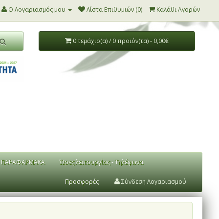
Ο Λογαριασμός μου
Λίστα Επιθυμιών (0)
Καλάθι Αγορών
0 τεμάχιο(α) / 0 προϊόν(τα) - 0,00€
ΠΑΡΑΦΑΡΜΑΚΑ
Ώρες λειτουργίας - Τηλέφωνα
Προσφορές
Σύνδεση Λογαριασμού