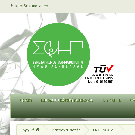
Εκπαιδευτικό Video
Αρχική
Εμπορική Πολιτική Καταλόγου
Ο Σ.Φ.Η.Π.
Αν
Αρχική
Κατασκευαστής
ΕΝΟΡΑΣΙΣ ΑΕ