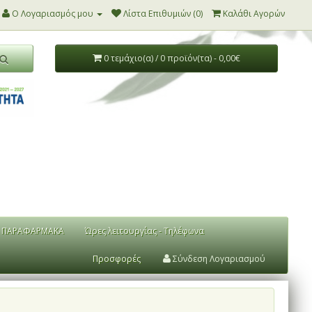
Ο Λογαριασμός μου
Λίστα Επιθυμιών (0)
Καλάθι Αγορών
0 τεμάχιο(α) / 0 προϊόν(τα) - 0,00€
ΠΑΡΑΦΑΡΜΑΚΑ
Ώρες λειτουργίας - Τηλέφωνα
Προσφορές
Σύνδεση Λογαριασμού