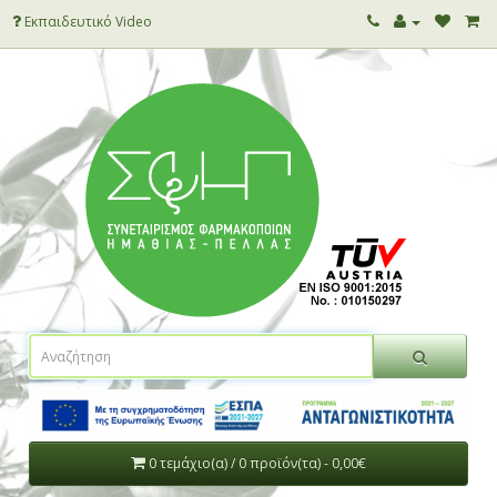
Εκπαιδευτικό Video
0 τεμάχιο(α) / 0 προϊόν(τα) - 0,00€