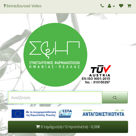
Εκπαιδευτικό Video
0 τεμάχιο(α) / 0 προϊόν(τα) - 0,00€