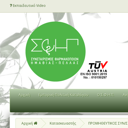
Εκπαιδευτικό Video
Αρχική
Εμπορική Πολιτική Καταλόγου
Ο Σ.Φ.Η.Π.
Αν
Αρχική
Κατασκευαστής
ΠΡΟΜΗΘΕΥΤΙΚΟΣ ΣΥΝ/Σ