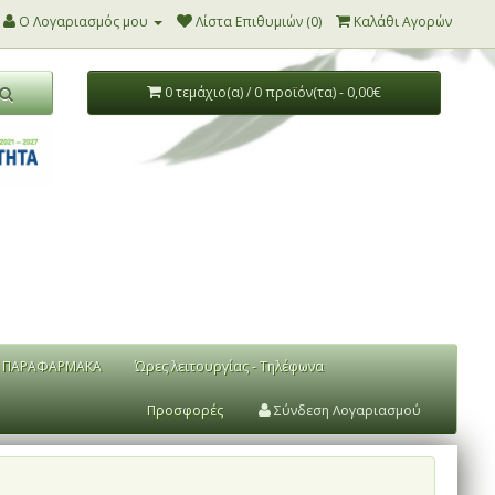
Ο Λογαριασμός μου
Λίστα Επιθυμιών (0)
Καλάθι Αγορών
0 τεμάχιο(α) / 0 προϊόν(τα) - 0,00€
ΠΑΡΑΦΑΡΜΑΚΑ
Ώρες λειτουργίας - Τηλέφωνα
Προσφορές
Σύνδεση Λογαριασμού