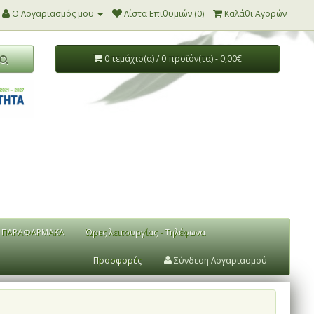
Ο Λογαριασμός μου
Λίστα Επιθυμιών (0)
Καλάθι Αγορών
0 τεμάχιο(α) / 0 προϊόν(τα) - 0,00€
ΠΑΡΑΦΑΡΜΑΚΑ
Ώρες λειτουργίας - Τηλέφωνα
Προσφορές
Σύνδεση Λογαριασμού