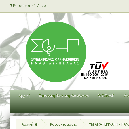
Εκπαιδευτικό Video
Αρχική
Εμπορική Πολιτική Καταλόγου
Ο Σ.Φ.Η.Π.
Αν
Αρχική
Κατασκευαστής
*Μ.ΑΙΚΑΤΕΡΙΝΑΡΗ - Π