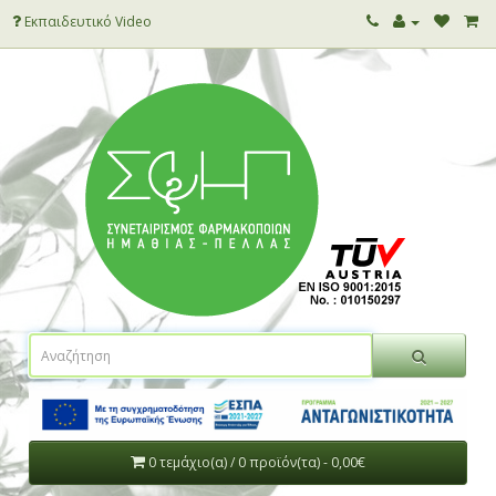
Εκπαιδευτικό Video
0 τεμάχιο(α) / 0 προϊόν(τα) - 0,00€