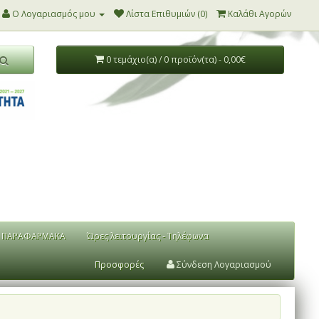
Ο Λογαριασμός μου
Λίστα Επιθυμιών (0)
Καλάθι Αγορών
0 τεμάχιο(α) / 0 προϊόν(τα) - 0,00€
ΠΑΡΑΦΑΡΜΑΚΑ
Ώρες λειτουργίας - Τηλέφωνα
Προσφορές
Σύνδεση Λογαριασμού