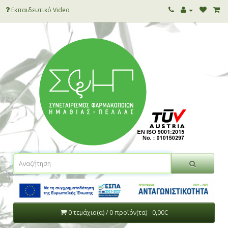
Εκπαιδευτικό Video
0 τεμάχιο(α) / 0 προϊόν(τα) - 0,00€