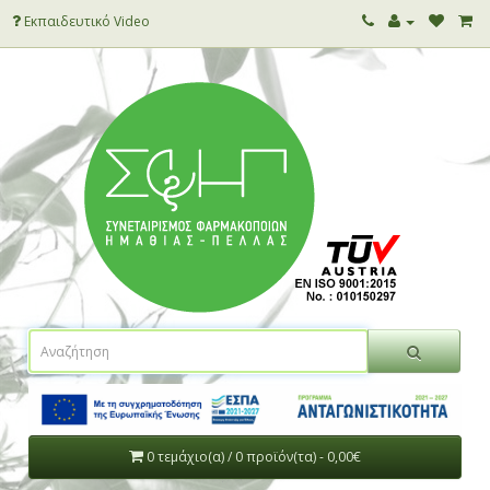
Εκπαιδευτικό Video
0 τεμάχιο(α) / 0 προϊόν(τα) - 0,00€