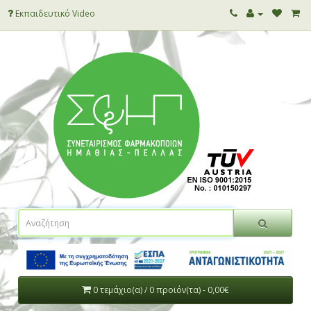
Εκπαιδευτικό Video
0 τεμάχιο(α) / 0 προϊόν(τα) - 0,00€