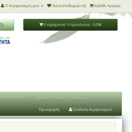
Ο Λογαριασμός μου
Λίστα Επιθυμιών (0)
Καλάθι Αγορών
0 τεμάχιο(α) / 0 προϊόν(τα) - 0,00€
ΠΑΡΑΦΑΡΜΑΚΑ
Ώρες λειτουργίας - Τηλέφωνα
Προσφορές
Σύνδεση Λογαριασμού