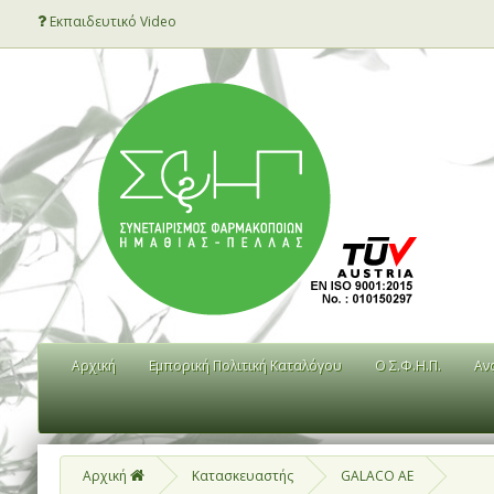
Εκπαιδευτικό Video
Αρχική
Εμπορική Πολιτική Καταλόγου
Ο Σ.Φ.Η.Π.
Αν
Αρχική
Κατασκευαστής
GALACO ΑΕ