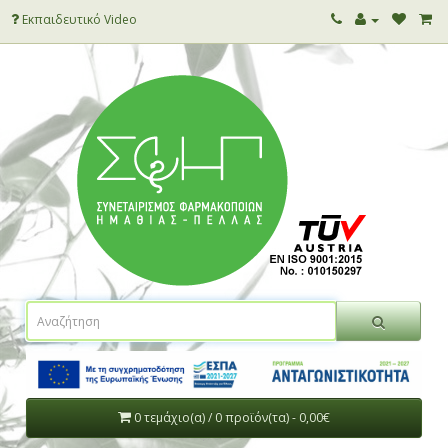
Εκπαιδευτικό Video
0 τεμάχιο(α) / 0 προϊόν(τα) - 0,00€