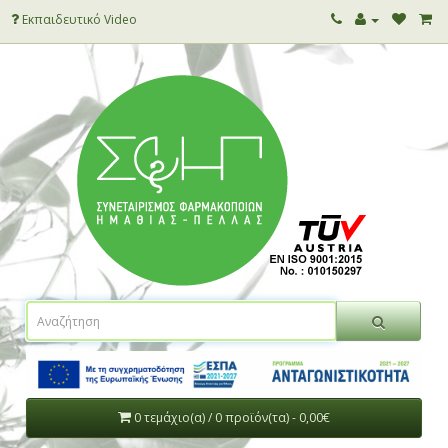
Εκπαιδευτικό Video
0 τεμάχιο(α) / 0 προϊόν(τα) - 0,00€