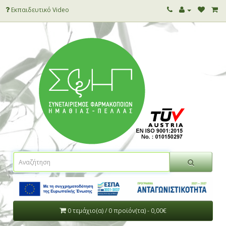
Εκπαιδευτικό Video
0 τεμάχιο(α) / 0 προϊόν(τα) - 0,00€