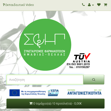
Εκπαιδευτικό Video
0 τεμάχιο(α) / 0 προϊόν(τα) - 0,00€