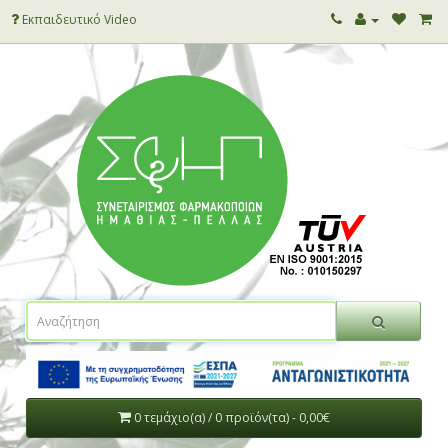
Εκπαιδευτικό Video
0 τεμάχιο(α) / 0 προϊόν(τα) - 0,00€