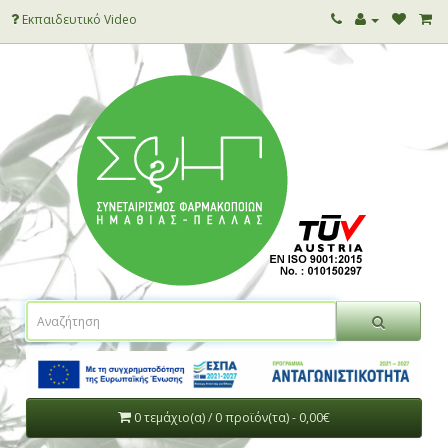
Εκπαιδευτικό Video
0 τεμάχιο(α) / 0 προϊόν(τα) - 0,00€