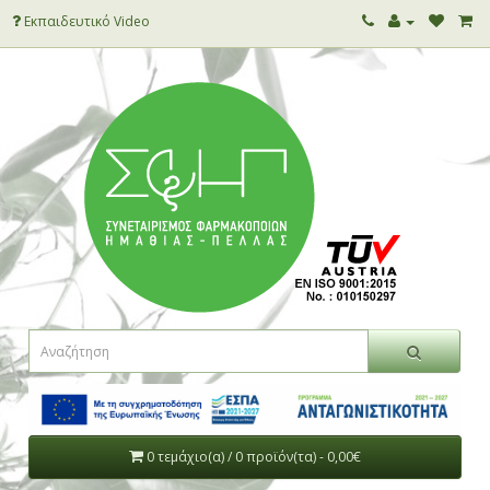
Εκπαιδευτικό Video
0 τεμάχιο(α) / 0 προϊόν(τα) - 0,00€