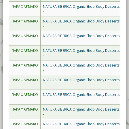
ΠΑΡΑΦΑΡΜΑΚΟ
NATURA SIBERICA Organic Shop Body Desserts Refr
-
ΠΑΡΑΦΑΡΜΑΚΟ
NATURA SIBERICA Organic Shop Body Desserts Rene
-
ΠΑΡΑΦΑΡΜΑΚΟ
NATURA SIBERICA Organic Shop Body Desserts Smoo
-
ΠΑΡΑΦΑΡΜΑΚΟ
NATURA SIBERICA Organic Shop Body Desserts Smoot
-
ΠΑΡΑΦΑΡΜΑΚΟ
NATURA SIBERICA Organic Shop Body Desserts Softe
-
ΠΑΡΑΦΑΡΜΑΚΟ
NATURA SIBERICA Organic Shop Body Desserts Straw
-
ΠΑΡΑΦΑΡΜΑΚΟ
NATURA SIBERICA Organic Shop Body Desserts Summe
-
ΠΑΡΑΦΑΡΜΑΚΟ
NATURA SIBERICA Organic Shop Body Desserts Toning
-
ΠΑΡΑΦΑΡΜΑΚΟ
NATURA SIBERICA Organic Shop Body Desserts Tropic
-