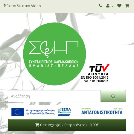
Εκπαιδευτικό Video
0 τεμάχιο(α) / 0 προϊόν(τα) - 0,00€