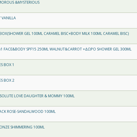
AMOROUS &MYSTERIOUS
Y VANILLA
 BOX(SHOWER GEL 100ML CARAMEL BISC+BODY MILK 100ML CARAMEL BISC)
3in1 FACE&BODY SPF15 250ML WALNUT&CARROT +ΔΩΡΟ SHOWER GEL 300ML
ES BOX 1
ES BOX 2
ABSOLUTE LOVE DAUGHTER & MOMMY 100ML
BLACK ROSE-SANDALWOOD 100ML
RONZE SHIMMERING 100ML