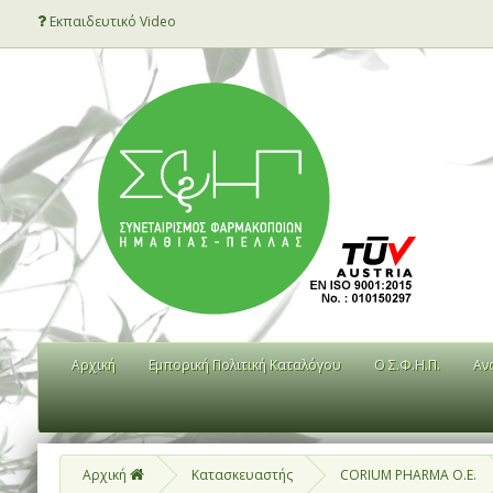
Εκπαιδευτικό Video
Αρχική
Εμπορική Πολιτική Καταλόγου
Ο Σ.Φ.Η.Π.
Αν
Αρχική
Κατασκευαστής
CORIUM PHARMA O.E.