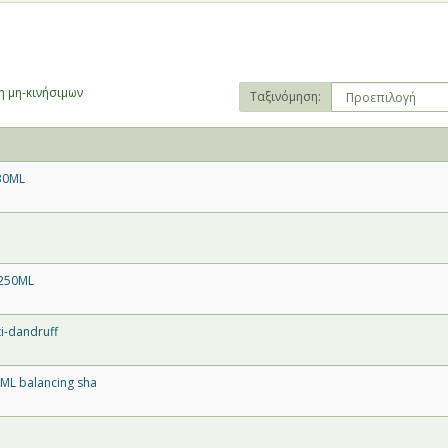
 μη-κινήσιμων
Ταξινόμηση:
30ML
 250ML
-dandruff
L balancing sha