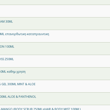
REAM 30ML
50ML επανορθωτικη-καταπραυντικη
ION 100ML
OSS 250ML
50ML καθημ χρηση
 GEL 300ML MINT & ALOE
 100ML ALOE & PANTHENOL
T-MANGO (BODY SCRUB 250ML+HAIR & BODY MIST 100ML)