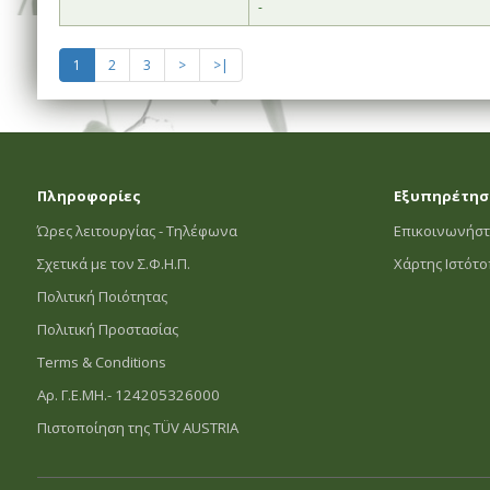
-
1
2
3
>
>|
Πληροφορίες
Εξυπηρέτησ
Ώρες λειτουργίας - Τηλέφωνα
Επικοινωνήστ
Σχετικά με τον Σ.Φ.Η.Π.
Χάρτης Ιστότ
Πολιτική Ποιότητας
Πολιτική Προστασίας
Terms & Conditions
Αρ. Γ.Ε.ΜΗ.- 124205326000
Πιστοποίηση της TÜV AUSTRIA