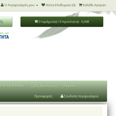
Ο Λογαριασμός μου
Λίστα Επιθυμιών (0)
Καλάθι Αγορών
0 τεμάχιο(α) / 0 προϊόν(τα) - 0,00€
ΠΑΡΑΦΑΡΜΑΚΑ
Ώρες λειτουργίας - Τηλέφωνα
Προσφορές
Σύνδεση Λογαριασμού