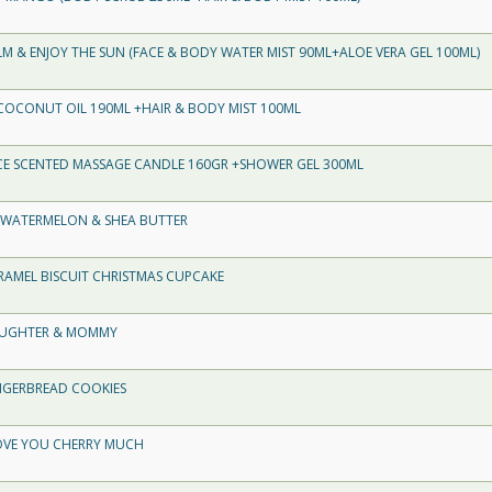
LM & ENJOY THE SUN (FACE & BODY WATER MIST 90ML+ALOE VERA GEL 100ML)
 COCONUT OIL 190ML +HAIR & BODY MIST 100ML
CE SCENTED MASSAGE CANDLE 160GR +SHOWER GEL 300ML
 WATERMELON & SHEA BUTTER
RAMEL BISCUIT CHRISTMAS CUPCAKE
DAUGHTER & MOMMY
INGERBREAD COOKIES
LOVE YOU CHERRY MUCH