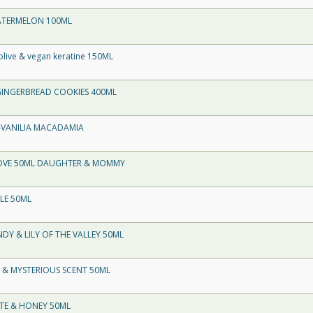
WATERMELON 100ML
live & vegan keratine 150ML
GINGERBREAD COOKIES 400ML
E-VANILIA MACADAMIA
LOVE 50ML DAUGHTER & MOMMY
LE 50ML
Y & LILY OF THE VALLEY 50ML
 & MYSTERIOUS SCENT 50ML
TE & HONEY 50ML